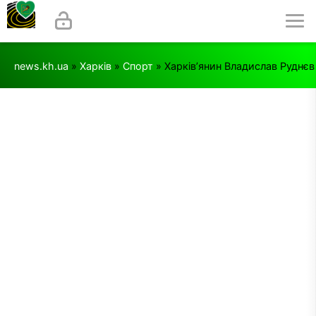
news.kh.ua
»
Харків
»
Спорт
» Харків’янин Владислав Руднєв