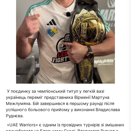
У поєдинку за чемпіонський титул у легкій вазі
українець переміг представника Вірменії Мартуна
Межлумяна. Бій завершився в першому раунді після
успішного больового прийому у виконанні Владислава
Руднєва.
«UAE Warriors» є одним із провідних турнірів зі змішаних
єдиноборств на Близькому Сході. Владислав Руднєв є