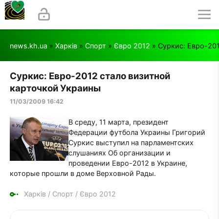
news.kh.ua
»
Харків
»
Спорт
»
Євро 2012
» Суркис: Евро-20
Суркис: Евро-2012 стало визитной
карточкой Украины
11/03/2009 16:42
В среду, 11 марта, президент
Федерации футбола Украины Григорий
Суркис выступил на парламентских
слушаниях Об организации и
проведении Евро-2012 в Украине,
которые прошли в доме Верховной Рады.
Харків
/
Спорт
/
Євро 2012