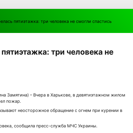
релась пятиэтажка: три человека не смогли спастись
 пятиэтажка: три человека не
ина Замятина) – Вчера в Харькове, в девятиэтажном жилом
шел пожар.
азывают неосторожное обращение с огнем при курении в
ловека, сообщила пресс-служба МЧС Украины.