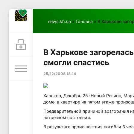
news.kh.ua
»
Головна
» В Харькове заго
В Харькове загорелась
смогли спастись
25/12/2008 18:14
Харьков, Декабрь 25 (Новый Регион, Мар
доме, в квартире на пятом этаже произо
Предварительной причиной возгорания н
нетрезвом состоянии.
В результате происшествия погибли 3 че