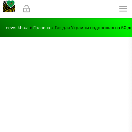
news.kh.ua
»
Головна
» Газ для Украины подорожал на 50 д