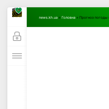
news.kh.ua
»
Головна
» Прогноз погоды 