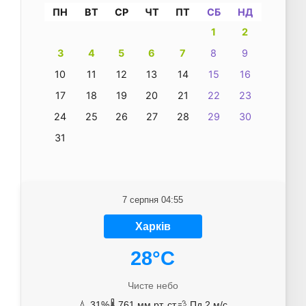
ПН
ВТ
СР
ЧТ
ПТ
СБ
НД
1
2
3
4
5
6
7
8
9
10
11
12
13
14
15
16
17
18
19
20
21
22
23
24
25
26
27
28
29
30
31
7 серпня 04:55
Харків
28°C
Чисте небо
💧 31%
🌡️ 761 мм рт. ст.
💨 Пд 2 м/с