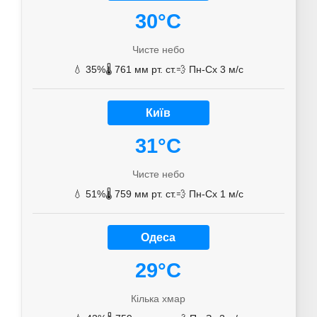
30°C
Чисте небо
💧 35%
🌡️ 761 мм рт. ст.
💨 Пн-Сх 3 м/с
Київ
31°C
Чисте небо
💧 51%
🌡️ 759 мм рт. ст.
💨 Пн-Сх 1 м/с
Одеса
29°C
Кілька хмар