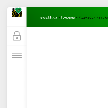
news.kh.ua
»
Головна
» 7 декабря на пл