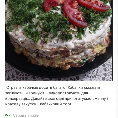
Страв із кабачків досить багато. Кабачки смажать,
запікають, маринують, використовують для
консервації... Давайте сьогодні пригототуємо смачну і
красиву закуску - кабачковий торт.
Страва тижня