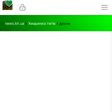
news.kh.ua
»
Хмаринка теґів
» дрони