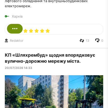
ліфтового обладнання та внутрішньобудинкових
електромереж.
Харків
Redaktor
13
0
КП «Шляхрембуд» щодня впорядковує
вулично-дорожню мережу міста.
20/07/2026 14:33