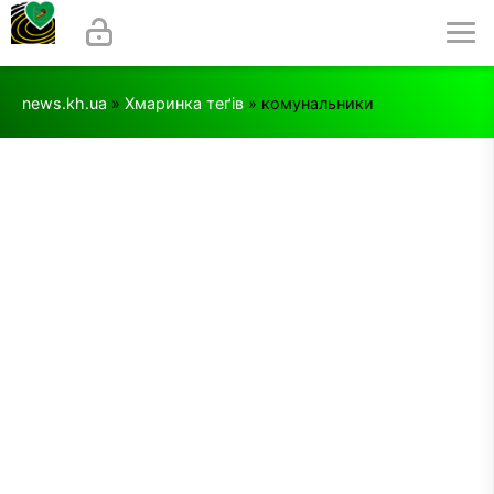
news.kh.ua
»
Хмаринка теґів
» комунальники