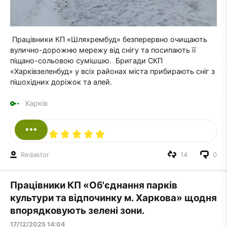
Працівники КП «Шляхрембуд» безперервно очищають
вулично-дорожню мережу від снігу та посипають її
піщано-сольовою сумішшю. Бригади СКП
«Харківзеленбуд» у всіх районах міста прибирають сніг з
пішохідних доріжок та алей.
Харків
Redaktor
14
0
Працівники КП «Об'єднання парків
культури та відпочинку м. Харкова» щодня
впорядковують зелені зони.
17/12/2025 14:04