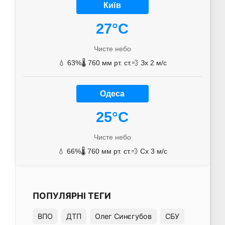
Київ
27°C
Чисте небо
💧 63%
🌡️ 760 мм рт. ст.
💨 Зх 2 м/с
Одеса
25°C
Чисте небо
💧 66%
🌡️ 760 мм рт. ст.
💨 Сх 3 м/с
ПОПУЛЯРНІ ТЕГИ
ВПО
ДТП
Олег Синєгубов
СБУ