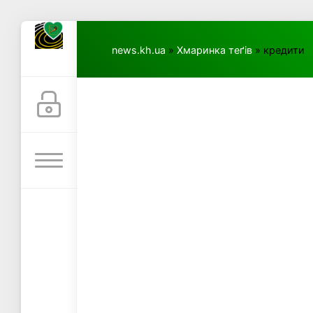
news.kh.ua
»
Хмаринка теґів
» кредити