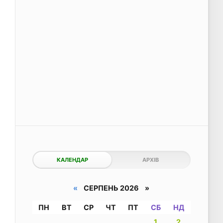
КАЛЕНДАР
АРХІВ
«
СЕРПЕНЬ 2026 »
ПН
ВТ
СР
ЧТ
ПТ
СБ
НД
1
2