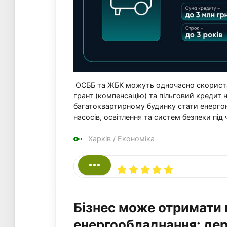
ОСББ та ЖБК можуть одночасно скориста
грант (компенсацію) та пільговий кредит
багатоквартирному будинку стати енергон
насосів, освітлення та систем безпеки під 
Харків
/
Економіка
Бізнес може отримати 
енергообладнання: де