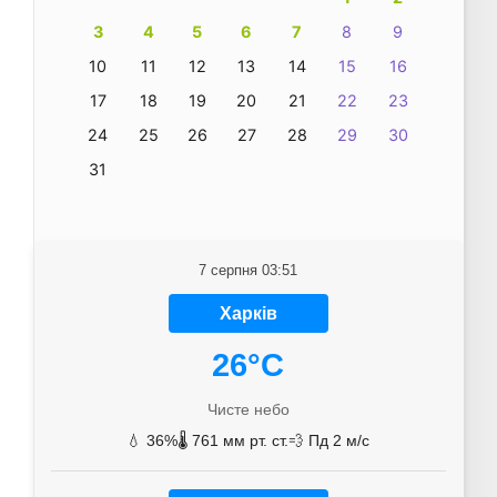
3
4
5
6
7
8
9
10
11
12
13
14
15
16
17
18
19
20
21
22
23
24
25
26
27
28
29
30
31
7 серпня 03:51
Харків
26°C
Чисте небо
💧 36%
🌡️ 761 мм рт. ст.
💨 Пд 2 м/с