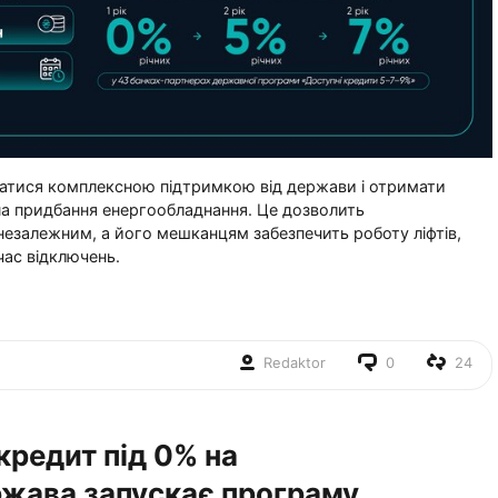
тися комплексною підтримкою від держави і отримати
 на придбання енергообладнання. Це дозволить
езалежним, а його мешканцям забезпечить роботу ліфтів,
час відключень.
Redaktor
0
24
кредит під 0% на
ржава запускає програму