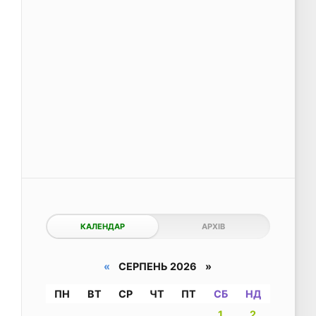
КАЛЕНДАР
АРХІВ
«
СЕРПЕНЬ 2026 »
ПН
ВТ
СР
ЧТ
ПТ
СБ
НД
1
2