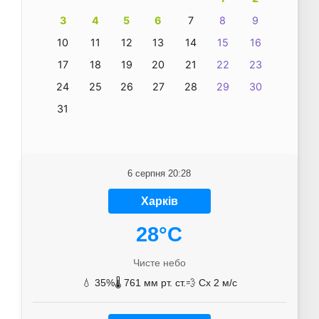
3
4
5
6
7
8
9
10
11
12
13
14
15
16
17
18
19
20
21
22
23
24
25
26
27
28
29
30
31
6 серпня 20:28
Харків
28°C
Чисте небо
💧 35%
🌡️ 761 мм рт. ст.
💨 Сх 2 м/с