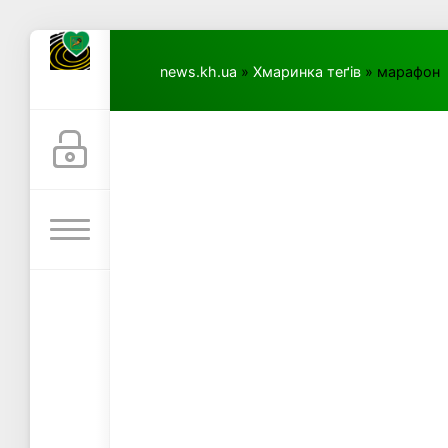
news.kh.ua
»
Хмаринка теґів
» марафон