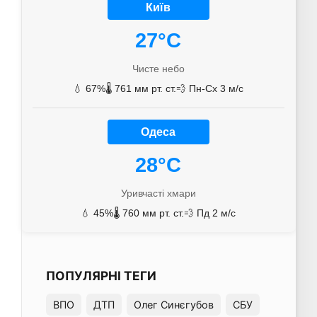
Київ
27°C
Чисте небо
💧 67%
🌡️ 761 мм рт. ст.
💨 Пн-Сх 3 м/с
Одеса
28°C
Уривчасті хмари
💧 45%
🌡️ 760 мм рт. ст.
💨 Пд 2 м/с
ПОПУЛЯРНІ ТЕГИ
ВПО
ДТП
Олег Синєгубов
СБУ