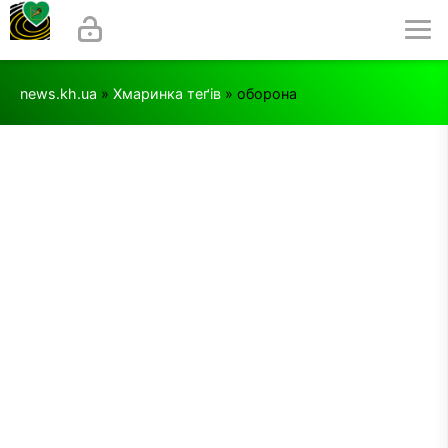
news.kh.ua
»
Хмаринка теґів
» оборона