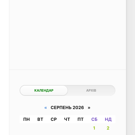
КАЛЕНДАР
АРХІВ
«
СЕРПЕНЬ 2026 »
ПН
ВТ
СР
ЧТ
ПТ
СБ
НД
1
2