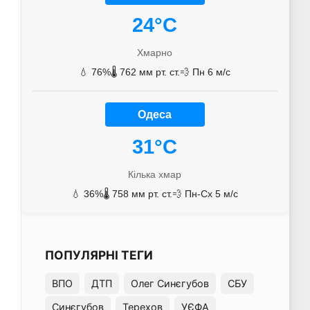
24°C
Хмарно
💧 76%
🌡️ 762 мм рт. ст.
💨 Пн 6 м/с
Одеса
31°C
Кілька хмар
💧 36%
🌡️ 758 мм рт. ст.
💨 Пн-Сх 5 м/с
ПОПУЛЯРНІ ТЕГИ
ВПО
ДТП
Олег Синєгубов
СБУ
Синєгубов
Терехов
УЄФА