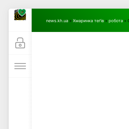
news.kh.ua
»
Хмаринка теґів
»
робота
» 