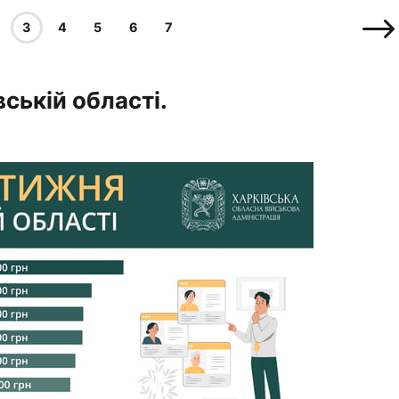
3
4
5
6
7
вській області.