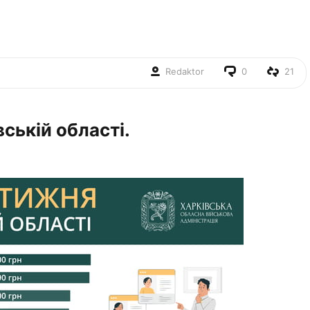
Redaktor
0
21
вській області.