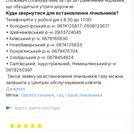
споживач сплачуватиме за газ за граничними нормами,
що обходиться утричі дорожче.
Куди звернутися для встановлення лічильників?
Телефонуйте у робочі дні з 8.30 до 17.00:
▪ Холодногірський р-н: 0674125817; 0508123671
▪ Шевченківський р-н: 0933724045
▪ Київський р-н: 0679165630
▪ Новобаварський р-н: 0674125833
▪ Основ'янський р-н: 0678475704
▪ Слобідський р-н: 0678454924
▪ Салтівський, Індустріальний, Немишлянський р-н:
0678250397
Також заявку на встановлення лічильників газу можна
залишити у Центрах обслуговування клієнтів.
Джерело
Мітки:
газопостачання
,
газ
,
газові лічильники
Варто знати сьогодні