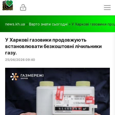
news.kh.ua
»
Варто знати сьогодні
» У Харкові газовики пр
У Харкові газовики продовжують
встановлювати безкоштовні лічильники
газу.
25/06/2026 09:40