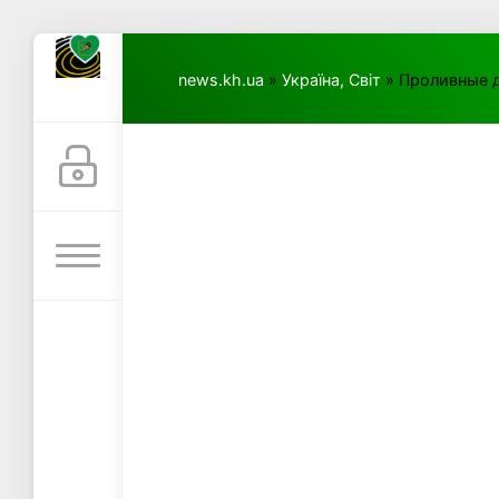
news.kh.ua
»
Україна, Світ
» Проливные д