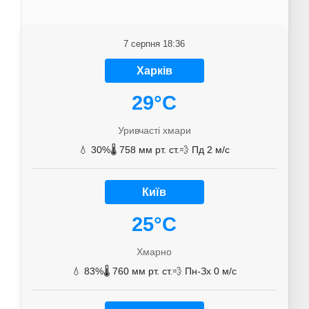
7 серпня 18:36
Харків
29°C
Уривчасті хмари
💧 30%
🌡️ 758 мм рт. ст.
💨 Пд 2 м/с
Київ
25°C
Хмарно
💧 83%
🌡️ 760 мм рт. ст.
💨 Пн-Зх 0 м/с