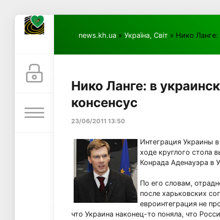
news.kh.ua
»
Україна, Світ
» Нико Ланге:
Нико Ланге: в украинс
консенсус
23/06/2011 13:50
Интеграция Украины в
ходе круглого стола 
Конрада Аденауэра в 
По его словам, отрадн
после харьковских сог
евроинтеграция не про
что Украина наконец-то поняла, что Росс