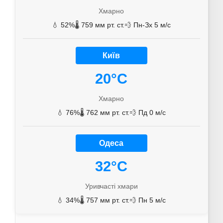
Хмарно
💧 52%
🌡️ 759 мм рт. ст.
💨 Пн-Зх 5 м/с
Київ
20°C
Хмарно
💧 76%
🌡️ 762 мм рт. ст.
💨 Пд 0 м/с
Одеса
32°C
Уривчасті хмари
💧 34%
🌡️ 757 мм рт. ст.
💨 Пн 5 м/с