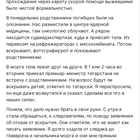
прохождение через карету скорой помощи выжившими
было чистой формальностью.
В понедельник родственники погибших были на
опознании. Нас разместили в центре ядерной
медицины, там онкологию облучают. А рядом
находится судмедэкспертиза. куда и привозят тела. Их
перевозят на рефрежираторах с мясокомбината. Потом
вскрывают, фотографируют и показывают
родственникам.
В морге тела лежат друг на друге. В 1 или 2 часа во
вторник приехал премьер-министр татарстана на
встречу с родственниками. На вопрос будут ли
вскрывать детей, ответил по татарски. Я переспросила,
он еще даже возмутился и сказал: сделаем все что в
наших силах.
Поняла, что дело нужно брать в свои руки. С утра я
стала обращаться, к следователям, по поводу заявления
об отказе от вскрытия. Они ответили, что не знают как
писать заявление. Я долго ходила от следака до
главврача и начальника морга и они мне прямым