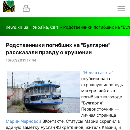
news.kh.ua
»
Україна, Світ
» Родственники погибших на "Бул
Родственники погибших на "Булгарии"
рассказали правду о крушении
16/07/2011 17:44
"Новая газета"
опубликовала
страшную исповедь
матери, чей сын
погиб на теплоходе
"Булгария".
Первоисточник —
личная страница
Марии Черновой
ВКонтакте. Статусы Марии скрепил в
единую заметку Руслан Фахретдинов, житель Казани, и