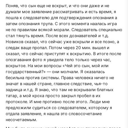
Поняв, что сын еще не вскрыт, и что они даже и не
думали мое заявление рассматривать и есть время, я
пошла к следователю для подтверждения опознания а
затем опознания трупа. С этого момента наалась игра
не по правилам всякой морали. Следователь специально
стал тянуть время. После всех дознавателей и т.д.
Новиков сказал, что сейчас уже вскрыли и все позно, а
следак ваще пропал. Потом через 20 мин. вышел и
сказал, что сейчас приступят к вскрытию. В итоге после
опозгавания фото я увидела тело только через час,
вскрытое. На мои вопросы «Чей это сын, мой или
государственный?» — они молчали. Я оказалась
бесильна против системы. Права человека ничего не
значат в нашей стране, главное следствие, чья-то
задница и.т.д. Я знаю, что там не вскрывали блатных
татар, а мой кроха просто закрыл пробел в их
протоколе. И мне противно после этого. Люди мне
предложили судиться со следователем, которому я
отдала заявление, я нашла это словосочетание
несочетаемым.