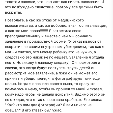
текстом заявяли, что не знают как писать заявление. И
что возбуждено следствие, поэтому все должны быть
вскрыты.
Позвольте, а как же отказ от медицинского
вмешательства, а как же добровольная госпитализация,
а как же мои права!!!!!!!! Я встретила свою
преподавательницу и вместе с ней мы сочинили
заявление в произвольной форме. "Я отказываюсь от
вскрытия по своим внутренним убеждениям, так как я
мать и считаю, что моему ребенку это не нужно, а
следствию это никак не помешает. Заявление я отдала
некто Новикову (главному следаку). Он посмотрел и
сказал, что когда будут поступать трупы детей он
рассмотрит мое заявление, а пока он не может его
принять и убедил меня, что фотографируют они еще
целых. Когда я опознала своего сына, то сразу же
помчалась к нему, чтобы он прошел со мной и сказал,
кому надо чтобы не делали вскрытия. Видимо этого он
не ожидал, что я так оперативно сработаю.Его слова:
"Как? кто вам дал фотографии? Я вам ничего не
обещал." В его глазах был ужас.