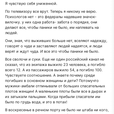
Я чувствую себя униженной.
По телевизору все врут. Теперь я никому не верю.
Психологов нет - это федералы надевшие значок-
вилочку. у них одна работа- забота о порядке, они
делают все, чтобы паники не было, им наплевать на
людей.
Они, зная, что выживших больше нет, вселяют надежду,
говорят о чуде и заставляют людей надеятся, и люди
верят и ждут чуда. И все это чтобы паники не было.
Все сволочи и суки. Еще ни один российский канал не
сказал, что из экипажа выжило 23 человека, а погибло
всего 12. А из пассажиров выжило 54, а погибло 100.
Чувствуете соотношение. А знаете почему среди
погибших в основном женщины и дети? Потомучто
мужики-амбали отпинывали от больших спасательных
плотов женщин! А маленькие плоты были все в дырах и
их затыкали пальцами. Когда прибыли спасатели им
было по грудь вода, и это в потах!
В воскресенье в речном порту не было ни штаба ни кого,