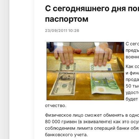
С сегодняшнего дня по
паспортом
23/09/2011 10:26
С сег
предъ
военн
Как с
и фин
прода
50 ты
удост
будет
отчество.
Физическое лицо сможет обменять в одном
80 000 гривен (в эквиваленте) как это ос
соблюдением лимита операций банки обяз
банковского учета.