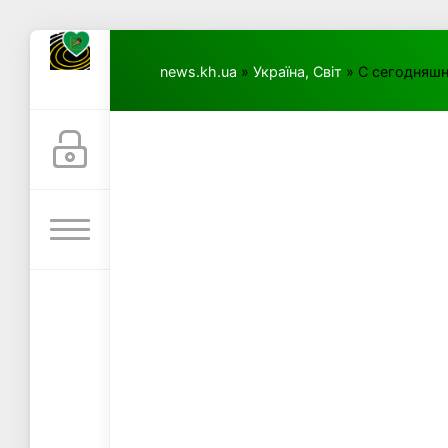
news.kh.ua
»
Україна, Світ
» С сегодняшн