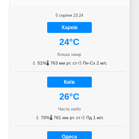
5 серпня 23:24
Харків
24°C
Кілька хмар
💧 51%
🌡️ 763 мм рт. ст.
💨 Пн-Сх 2 м/с
Київ
26°C
Чисте небо
💧 70%
🌡️ 761 мм рт. ст.
💨 Пд 1 м/с
Одеса