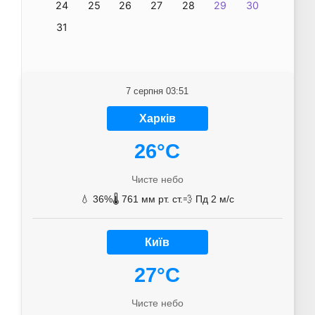
24
25
26
27
28
29
30
31
7 серпня 03:51
Харків
26°C
Чисте небо
💧 36%
🌡️ 761 мм рт. ст.
💨 Пд 2 м/с
Київ
27°C
Чисте небо