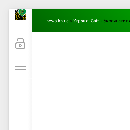
news.kh.ua
»
Україна, Світ
» Украинских 