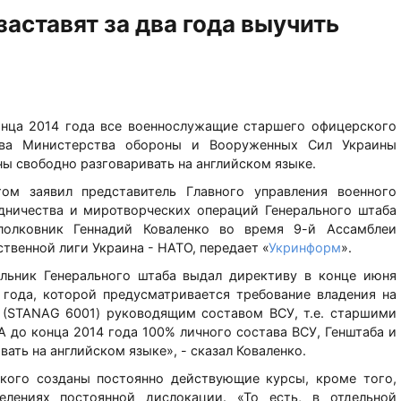
аставят за два года выучить
нца 2014 года все военнослужащие старшего офицерского
ава Министерства обороны и Вооруженных Сил Украины
ы свободно разговаривать на английском языке.
ом заявил представитель Главного управления военного
дничества и миротворческих операций Генерального штаба
полковник Геннадий Коваленко во время 9-й Ассамблеи
твенной лиги Украина - НАТО, передает «
Укринформ
».
льник Генерального штаба выдал директиву в конце июня
 года, которой предусматривается требование владения на
 (STANAG 6001) руководящим составом ВСУ, т.е. старшими
А до конца 2014 года 100% личного состава ВСУ, Генштаба и
ть на английском языке», - сказал Коваленко.
йского созданы постоянно действующие курсы, кроме того,
елениях постоянной дислокации. «То есть, в отдельной