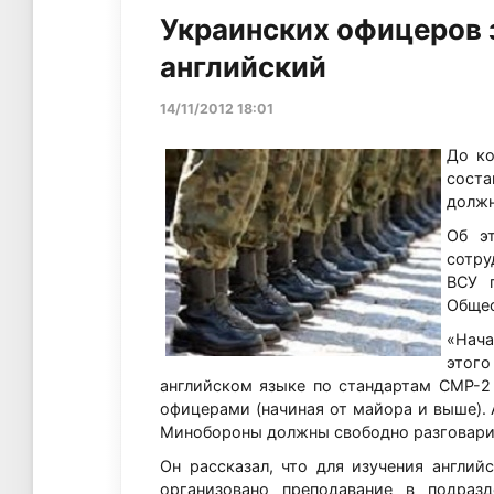
Украинских офицеров з
английский
14/11/2012 18:01
До ко
сост
должн
Об эт
сотру
ВСУ 
Общес
«Нача
этого
английском языке по стандартам СМР-2
офицерами (начиная от майора и выше). 
Минобороны должны свободно разговарива
Он рассказал, что для изучения англи
организовано преподавание в подразд