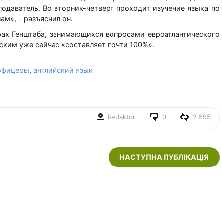
подаватель. Во вторник-четверг проходит изучение языка по
ам», - разъяснил он.
урах Генштаба, занимающихся вопросами евроатлантического
йским уже сейчас «составляет почти 100%».
офицеры
,
английский язык
Redaktor
0
2 595
НАСТУПНА ПУБЛІКАЦІЯ