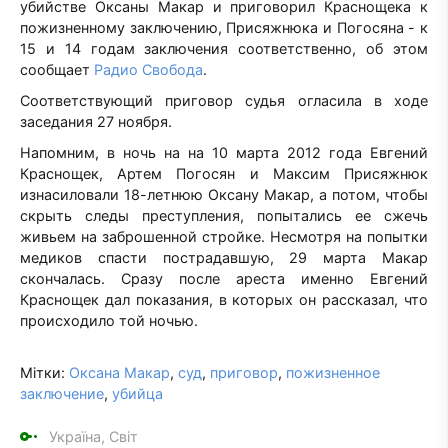
убийстве Оксаны Макар и приговорил Краснощека к
пожизненному заключению, Присяжнюка и Погосяна - к
15 и 14 годам заключения соответственно, об этом
сообщает
Радио Свобода
.
Соответствующий приговор судья огласила в ходе
заседания 27 ноября.
Напомним, в ночь на на 10 марта 2012 года Евгений
Краснощек, Артем Погосян и Максим Присяжнюк
изнасиловали 18-летнюю Оксану Макар, а потом, чтобы
скрыть следы преступления, попытались ее сжечь
живьем на заброшенной стройке. Несмотря на попытки
медиков спасти пострадавшую, 29 марта Макар
скончалась. Сразу после ареста именно Евгений
Краснощек дал показания, в которых он рассказал, что
происходило той ночью.
Мітки:
Оксана Макар
,
суд
,
приговор
,
пожизненное
заключение
,
убийца
Україна, Світ