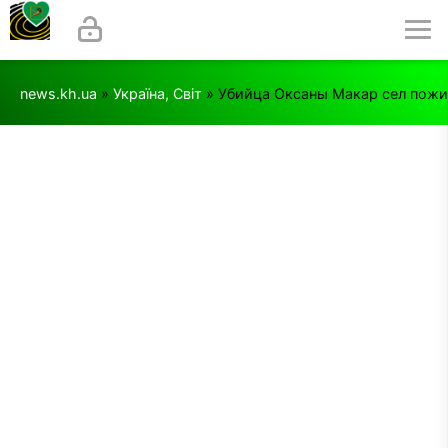
news.kh.ua
»
Україна, Світ
» Убийца Оксаны Макар сел пожи