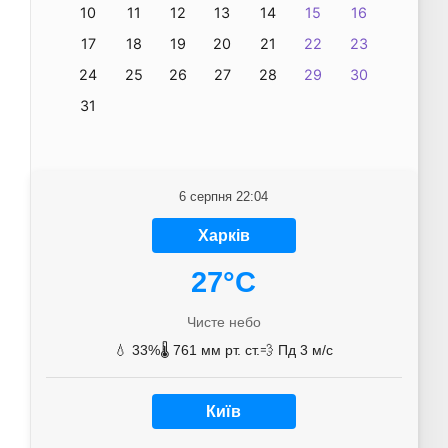
10
11
12
13
14
15
16
17
18
19
20
21
22
23
24
25
26
27
28
29
30
31
6 серпня 22:04
Харків
27°C
Чисте небо
💧 33%
🌡️ 761 мм рт. ст.
💨 Пд 3 м/с
Київ