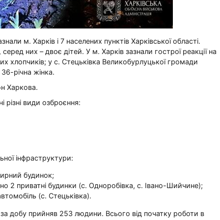
али м. Харків і 7 населених пунктів Харківської області.
серед них – двоє дітей. У м. Харків зазнали гострої реакції на
чних хлопчиків; у с. Стецьківка Великобурлуцької громади
 36-річна жінка.
н Харкова.
 різні види озброєння:
ьної інфраструктури:
тирний будинок;
 2 приватні будинки (с. Одноробівка, с. Івано-Шийчине);
томобіль (с. Стецьківка).
за добу прийняв 253 людини. Всього від початку роботи в