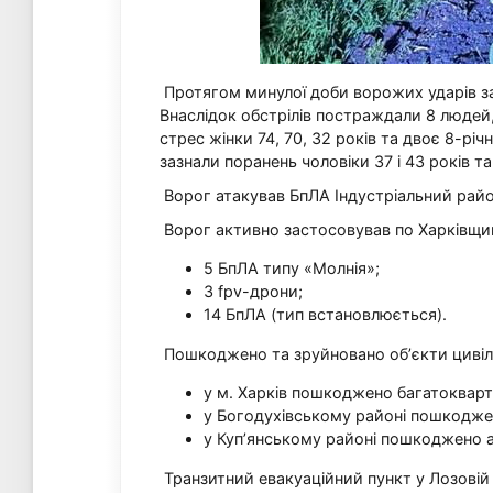
Протягом минулої доби ворожих ударів зазн
Внаслідок обстрілів постраждали 8 людей, 
стрес жінки 74, 70, 32 років та двоє 8-рі
зазнали поранень чоловіки 37 і 43 років та
Ворог атакував БпЛА Індустріальний райо
Ворог активно застосовував по Харківщині
5 БпЛА типу «Молнія»;
3 fpv-дрони;
14 БпЛА (тип встановлюється).
Пошкоджено та зруйновано обʼєкти цивіл
у м. Харків пошкоджено багатоквар
у Богодухівському районі пошкоджено
у Куп’янському районі пошкоджено ав
Транзитний евакуаційний пункт у Лозовій 