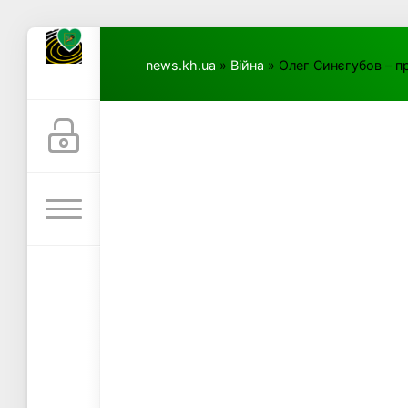
news.kh.ua
»
Війна
» Олег Синєгубов – пр