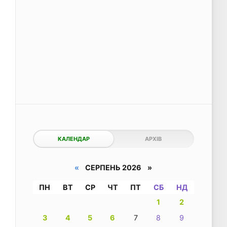
КАЛЕНДАР
АРХІВ
«
СЕРПЕНЬ 2026 »
ПН
ВТ
СР
ЧТ
ПТ
СБ
НД
1
2
3
4
5
6
7
8
9