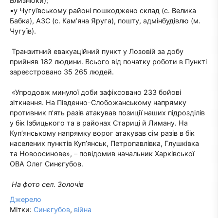
Близнюки);
▪️у Чугуївському районі пошкоджено склад (с. Велика
Бабка), АЗС (с. Кам’яна Яруга), пошту, адмінбудівлю (м.
Чугуїв).
Транзитний евакуаційний пункт у Лозовій за добу
прийняв 182 людини. Всього від початку роботи в Пункті
зареєстровано 35 265 людей.
«Упродовж минулої доби зафіксовано 233 бойові
зіткнення. На Південно-Слобожанському напрямку
противник п’ять разів атакував позиції наших підрозділів
у бік Ізбицького та в районах Стариці й Лиману. На
Куп’янському напрямку ворог атакував сім разів в бік
населених пунктів Куп’янськ, Петропавлівка, Глушківка
та Новоосинове», – повідомив начальник Харківської
ОВА Олег Синєгубов.
На фото сел. Золочів
Джерело
Мітки:
Синєгубов
,
війна