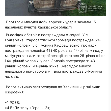
Протягом минулої доби ворожих ударів зазнали 15
населених пунктів Харківської області.
Внаслідок обстрілів постраждали 8 людей. У с.
Гонтарівка Старосалтівської громади постраждав 53-
річний чоловік; у с. Гусинка Кіндрашівської громади
постраждали чоловіки 41 і 40 років та 44-річна жінка; у
м. Чугуїв зазнали гострої реакції на стрес 25-річна жінка
і 40-річний чоловік; у сел. Золочів постраждали 43-
річний чоловік і 41-річна жінка. Внаслідок вибуху
невідомого пристрою в м. Ізюм постраждав 54-річний
чоловік.
Ворог активно застосовував по Харківщині різні види
озброєння:
▪️1 РСЗВ;
▪️4 БпЛА типу «Герань-2»;