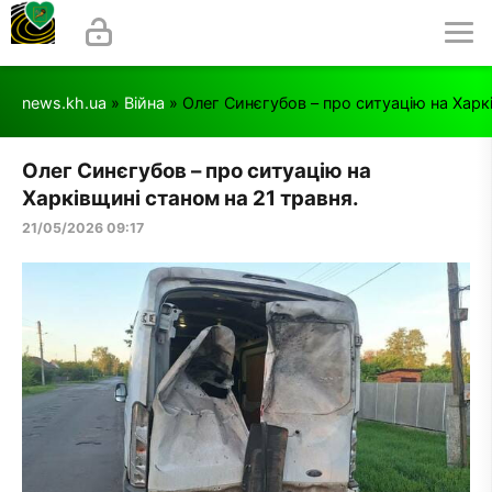
news.kh.ua
»
Війна
» Олег Синєгубов – про ситуацію на Харк
Олег Синєгубов – про ситуацію на
Харківщині станом на 21 травня.
21/05/2026 09:17