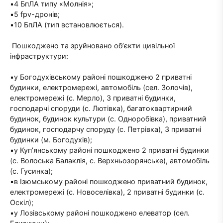
▪️4 БпЛА типу «Молнія»;
▪️5 fpv-дронів;
▪️10 БпЛА (тип встановлюється).
Пошкоджено та зруйновано обʼєкти цивільної
інфраструктури:
▪️у Богодухівському районі пошкоджено 2 приватні
будинки, електромережі, автомобіль (сел. Золочів),
електромережі (с. Мерло), 3 приватні будинки,
господарчі споруди (с. Лютівка), багатоквартирний
будинок, будинок культури (с. Одноробівка), приватний
будинок, господарчу споруду (с. Петрівка), 3 приватні
будинки (м. Богодухів);
▪️у Куп’янському районі пошкоджено 2 приватні будинки
(с. Волоська Балаклія, с. Верхньозорянське), автомобіль
(с. Гусинка);
▪️в Ізюмському районі пошкоджено приватний будинок,
електромережі (с. Новоселівка), 2 приватні будинки (с.
Оскіл);
▪️у Лозівському районі пошкоджено елеватор (сел.