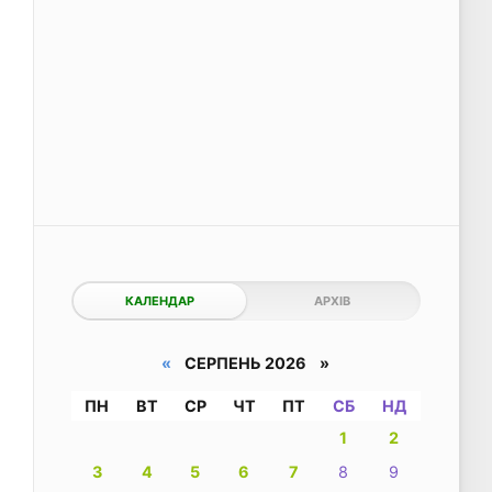
КАЛЕНДАР
АРХІВ
«
СЕРПЕНЬ 2026 »
ПН
ВТ
СР
ЧТ
ПТ
СБ
НД
1
2
3
4
5
6
7
8
9