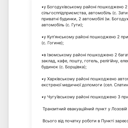
▪️у Богодухівському районі пошкоджено 2 
сільгосппідприємства, автомобіль (с. Зат
приватні будинки, 2 автомобілі (м. Богодухі
автомобіль (с. Гути);
▪️у Куп’янському районі пошкоджено 2 прив
(с. Гогине);
▪️в Ізюмському районі пошкоджено 2 бага
заклад, кафе, пошту, готель, релігійну, е
будинок (с. Борщівка);
▪️у Харківському районі пошкоджено автом
екстреної медичної допомоги (сел. Слатин
▪️у Чугуївському районі пошкоджено 3 прива
Транзитний евакуаційний пункт у Лозовій
Всього від початку роботи в Пункті заре