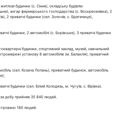
житлові будинки (с. Сінне), складську будівлю
ишне), ангар фермерського господарства (с. Воскресенівка), 2
в), 2 приватні будинки (сел. Золочів, с. Братениця),
атні будинки, 2 автомобілі (с. Борівське), 3 приватні будинки
токвартирні будинки, спортивний заклад, музей, навчальний
лектромережі установу 8 автомобілів (м. Балаклія), приватний
обіль (сел. Козача Лопань), приватний будинок, автомобіль
е);
тні будинки (сел. Білий Колодязь, м. Чугуїв, с. Вірівка).
 за добу прийняв 35 840 людей.
єстровано 180 людей.