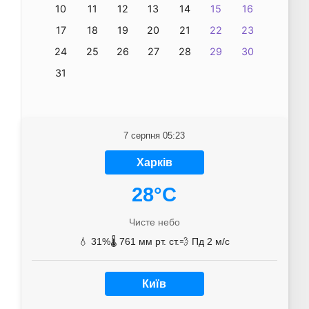
10
11
12
13
14
15
16
17
18
19
20
21
22
23
24
25
26
27
28
29
30
31
7 серпня 05:23
Харків
28°C
Чисте небо
💧 31%
🌡️ 761 мм рт. ст.
💨 Пд 2 м/с
Київ