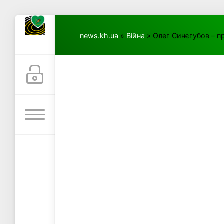
news.kh.ua
»
Війна
» Олег Синєгубов – пр