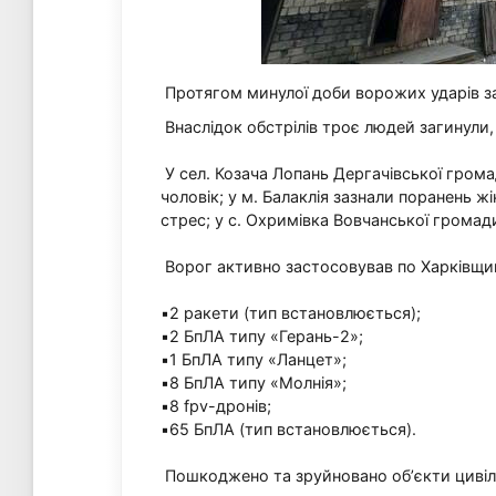
Протягом минулої доби ворожих ударів заз
Внаслідок обстрілів троє людей загинули
У сел. Козача Лопань Дергачівської грома
чоловік; у м. Балаклія зазнали поранень жі
стрес; у с. Охримівка Вовчанської громади
Ворог активно застосовував по Харківщині
▪️2 ракети (тип встановлюється);
▪️2 БпЛА типу «Герань-2»;
▪️1 БпЛА типу «Ланцет»;
▪️8 БпЛА типу «Молнія»;
▪️8 fpv-дронів;
▪️65 БпЛА (тип встановлюється).
Пошкоджено та зруйновано обʼєкти цивіл