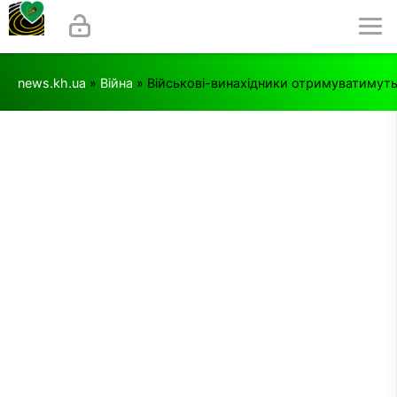
news.kh.ua
»
Війна
» Військові-винахідники отримуватимуть 2