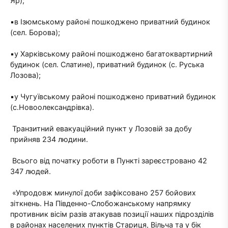
Яр);
▪️в Ізюмському районі пошкоджено приватний будинок
(сел. Борова);
▪️у Харківському районі пошкоджено багатоквартирний
будинок (сел. Слатине), приватний будинок (с. Руська
Лозова);
▪️у Чугуївському районі пошкоджено приватний будинок
(с.Новоолександрівка).
Транзитний евакуаційний пункт у Лозовій за добу
прийняв 234 людини.
Всього від початку роботи в Пункті зареєстровано 42
347 людей.
«Упродовж минулої доби зафіксовано 257 бойових
зіткнень. На Південно-Слобожанському напрямку
противник вісім разів атакував позиції наших підрозділів
в районах населених пунктів Стариця, Вільча та у бік