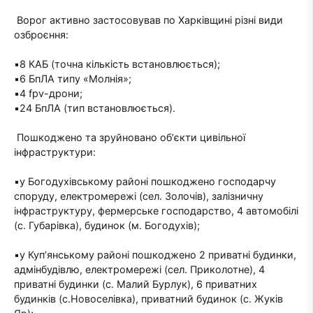
Ворог активно застосовував по Харківщині різні види
озброєння:
▪️8 КАБ (точна кількість встановлюється);
▪️6 БпЛА типу «Молнія»;
▪️4 fpv-дрони;
▪️24 БпЛА (тип встановлюється).
Пошкоджено та зруйновано обʼєкти цивільної
інфраструктури:
▪️у Богодухівському районі пошкоджено господарчу
споруду, електромережі (сел. Золочів), залізничну
інфраструктуру, фермерське господарство, 4 автомобілі
(с. Губарівка), будинок (м. Богодухів);
▪️у Куп’янському районі пошкоджено 2 приватні будинки,
адмінбудівлю, електромережі (сел. Приколотне), 4
приватні будинки (с. Малий Бурлук), 6 приватних
будинків (с.Новоселівка), приватний будинок (с. Жуків