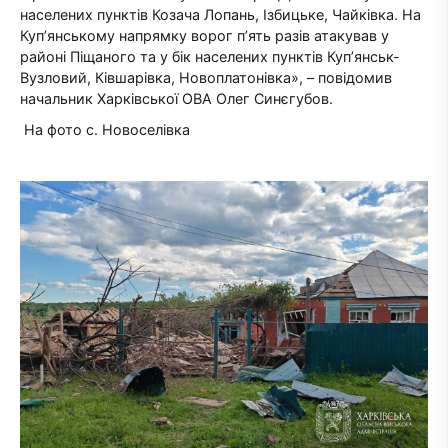
населених пунктів Козача Лопань, Ізбицьке, Чайківка. На
Куп’янському напрямку ворог п’ять разів атакував у
районі Піщаного та у бік населених пунктів Куп’янськ-
Вузловий, Ківшарівка, Новоплатонівка», – повідомив
начальник Харківської ОВА Олег Синєгубов.
На фото с. Новоселівка