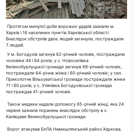
Протягом минулої доби ворожих ударів зазнали м.
Харків і 16 населених пунктів Харківської області.
Внаслідок обстрілів двоє людей загинули, постраждали
7 людей.
У м. Богодухів загинув 62-річний чоловік, постраждали
чоловіки 44 і 64 років; у с. Новоселівка
Великобурлуцької громади загинув 68-річний чоловік,
постраждали 64-річна жінка і 60-річний чоловік; у сел.
Приколотне Вільхуватської громади постраждали жінки
71 і 60 років; у с. Улянівка Богодухівської громади
постраждав 41-річний чоловік.
Також медики надали допомогу 65-річній жінці, яка 24
червня зазнала поранень внаслідок обстрілу в с.
Канівцеве Великобурлуцької громади.
Ворог атакував БпЛА Немишлянський район Харкова.