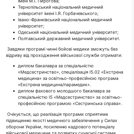
імені М.І. Пирогова;
Тернопільський національний медичний
університет імені І.Я. Горбачевського;
Івано-Франківський національний медичний
університет;
Одеський національний медичний університет;
Полтавський державний медичний університет.
Завдяки програмі чинні бойові медики зможуть без
відриву від проходження військової служби отримати:
диплом бакалавра за спеціальністю
«Медсестринство», спеціалізація І5.02 «Екстрена
медицина» за освітньо-професійною програма
«Екстрена медицина/парамедик».
диплом фахового молодшого бакалавра за
спеціальністю І5 «Медсестринство» за освітньо-
професійною програмою «Сестринська справа».
Очікується, що реалізація програми сприятиме
підвищенню якості медичного забезпечення у Силах
оборони України, посиленню кадрового потенціалу
військової медицини та розвитку сучасної системи