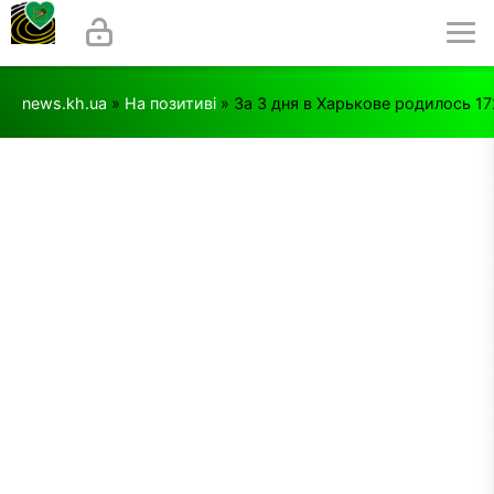
news.kh.ua
»
На позитиві
» За 3 дня в Харькове родилось 17