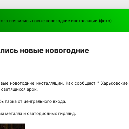
кого появились новые новогодние инсталляции (фото)
ились новые новогодние
овые новогодние инсталляции. Как сообщают " Харьковские
е светящихся арок.
бь парка от центрального входа.
из металла и светодиодных гирлянд.