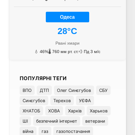
Одеса
28°C
Рвані хмари
💧 46%
🌡️ 760 мм рт. ст.
💨 Пд 3 м/с
ПОПУЛЯРНІ ТЕГИ
ВПО
ДТП
Олег Синєгубов
СБУ
Синєгубов
Терехов
УЄФА
ХНАТОБ
ХОВА
Харків
Харьков
ШІ
безпечний інтернет
ветерани
війна
газ
газопостачання