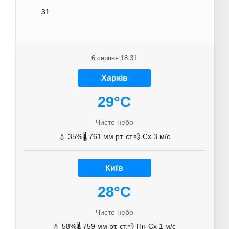
31
6 серпня 18:31
Харків
29°C
Чисте небо
💧 35%
🌡️ 761 мм рт. ст.
💨 Сх 3 м/с
Київ
28°C
Чисте небо
💧 58%
🌡️ 759 мм рт. ст.
💨 Пн-Сх 1 м/с