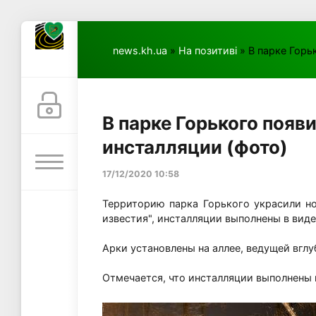
news.kh.ua
»
На позитиві
» В парке Горь
В парке Горького появ
инсталляции (фото)
17/12/2020 10:58
Территорию парка Горького украсили н
известия", инсталляции выполнены в вид
Арки установлены на аллее, ведущей вглу
Отмечается, что инсталляции выполнены 