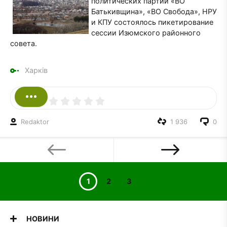
политических партий «ВО
Батькивщина», «ВО Свобода», НРУ
и КПУ состоялось пикетирование
сессии Изюмского районного
совета.
Харків
Redaktor
1 936
0
1
2
3
НОВИНИ