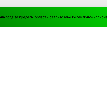
чала года за пределы области реализовано более полумиллиона