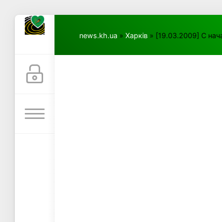
news.kh.ua
»
Харків
» [19.03.2009] С на