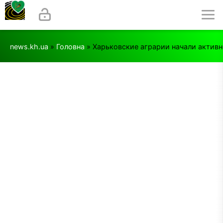
news.kh.ua
»
Головна
» Харьковские аграрии начали активн