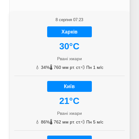
8 серпня 07:23
Харків
30°C
Рвані хмари
💧 34%
🌡️ 760 мм рт. ст.
💨 Пн 1 м/с
Київ
21°C
Рвані хмари
💧 86%
🌡️ 762 мм рт. ст.
💨 Пн 5 м/с