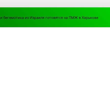
и бегемотиха из Израиля готовятся на ПМЖ в Харькове