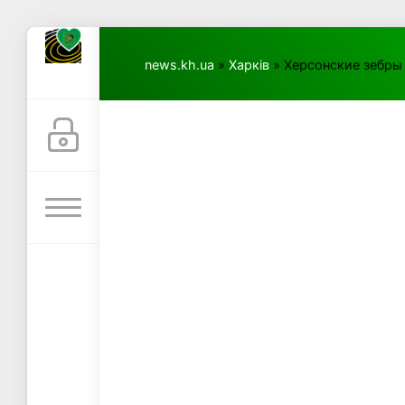
news.kh.ua
»
Харків
» Херсонские зебры 