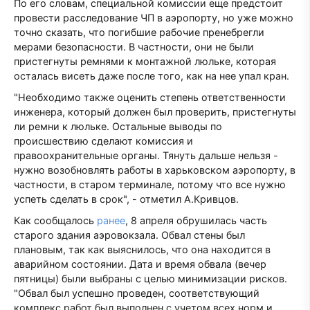
По его словам, специальной комиссии еще предстоит
провести расследование ЧП в аэропорту, но уже можно
точно сказать, что погибшие рабочие пренебрегли
мерами безопасности. В частности, они не были
пристегнуты ремнями к монтажной люльке, которая
осталась висеть даже после того, как на нее упал кран.
"Необходимо также оценить степень ответственности
инженера, который должен был проверить, пристегнуты
ли ремни к люльке. Остальные выводы по
происшествию сделают комиссия и
правоохранительные органы. Тянуть дальше нельзя -
нужно возобновлять работы в харьковском аэропорту, в
частности, в старом терминале, потому что все нужно
успеть сделать в срок", - отметил А.Кривцов.
Как сообщалось
ранее
, 8 апреля обрушилась часть
старого здания аэровокзала. Обвал стены был
плановым, так как выяснилось, что она находится в
аварийном состоянии. Дата и время обвала (вечер
пятницы) были выбраны с целью минимизации рисков.
"Обвал был успешно проведен, соответствующий
комплекс работ был выполнен с учетом всех норм и