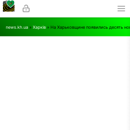
news.kh.ua
»
Харків
» На Харьковщине появились десять н