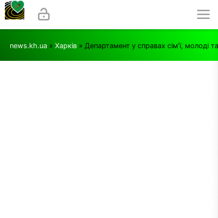
news.kh.ua
»
Харків
» Департамент у справах сім’ї, молоді т