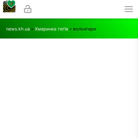
news.kh.ua
»
Хмаринка теґів
» волонтери