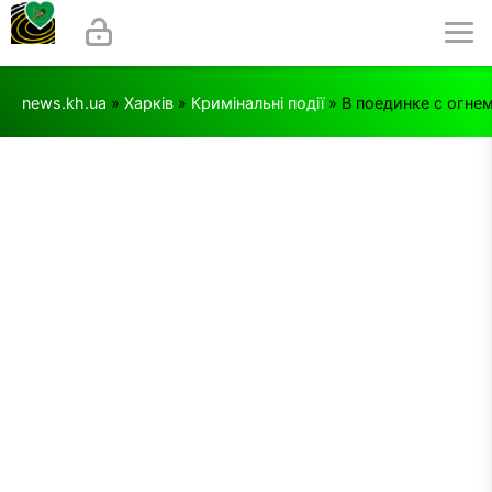
news.kh.ua
»
Харків
»
Кримінальні події
» В поединке с огне