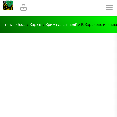
news.kh.ua
»
Харків
»
Кримінальні події
» В Харькове из окн