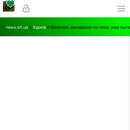
news.kh.ua
»
Харків
» Мальчик, выпавший из окна, уже пыта