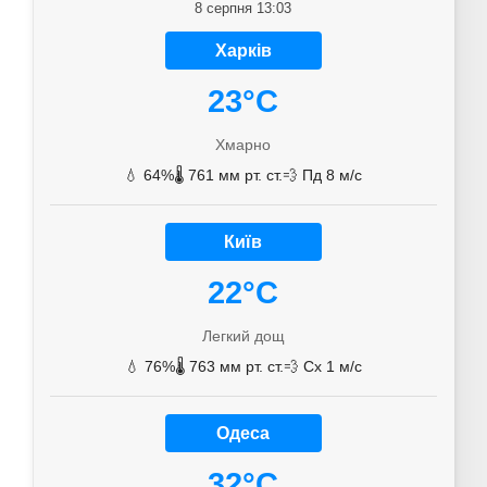
8 серпня 13:03
Харків
23°C
Хмарно
💧 64%
🌡️ 761 мм рт. ст.
💨 Пд 8 м/с
Київ
22°C
Легкий дощ
💧 76%
🌡️ 763 мм рт. ст.
💨 Сх 1 м/с
Одеса
32°C