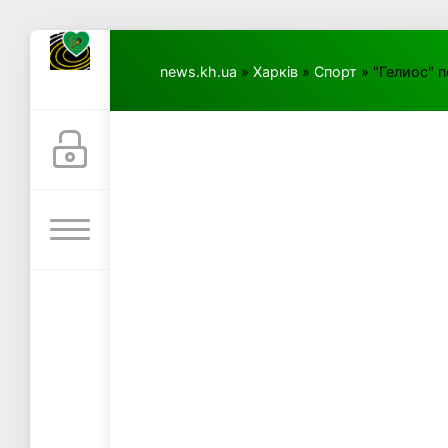
news.kh.ua
»
Харків
»
Спорт
» "Гелиос" 