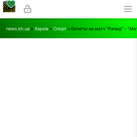
news.kh.ua
»
Харків
»
Спорт
» Билеты на матч "Рапид" - "М