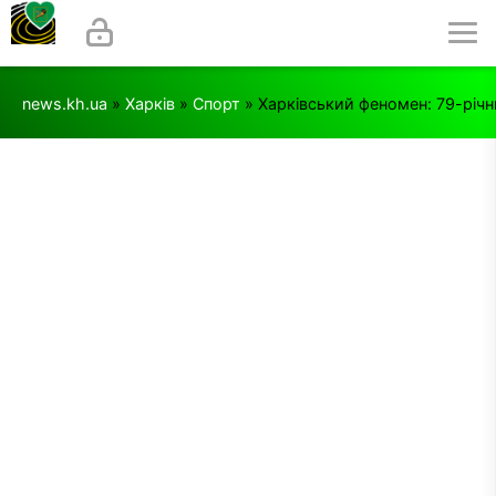
news.kh.ua
»
Харків
»
Спорт
» Харківський феномен: 79-річн