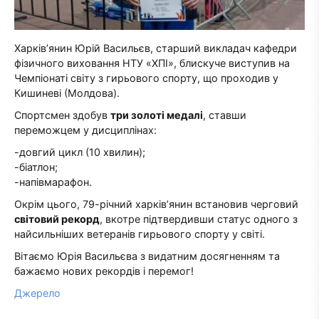
Харків’янин Юрій Васильєв, старший викладач кафедри
фізичного виховання НТУ «ХПІ», блискуче виступив на
Чемпіонаті світу з гирьового спорту, що проходив у
Кишиневі (Молдова).
Спортсмен здобув
три золоті медалі
, ставши
переможцем у дисциплінах:
-довгий цикл (10 хвилин);
-біатлон;
-напівмарафон.
Окрім цього, 79-річний харків’янин встановив черговий
світовий рекорд
, вкотре підтвердивши статус одного з
найсильніших ветеранів гирьового спорту у світі.
Вітаємо Юрія Васильєва з видатним досягненням та
бажаємо нових рекордів і перемог!
Джерело