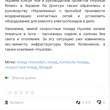
Украине Юнсук Чой и руководитель проектов «Hyundai
Rotem» в Украине Ли Донгхун также обратились к
руководству «Укрзалізниці» с просьбой произвести
модернизацию контактных сетей и установить
оборудование для ремонта электропоездов в депо.
Напомним, зимой скоростные поезда Hyundai начали
ломаться в пути - пассажиры сидели в салонах без
света и отопления. За эту ситуацию уже извинились
экс-министр инфраструктуры Борис Колесников, а
также компания «Hyundai».
Мітки:
поезд «Hyundai»
,
поезд
,
контроль поезда
,
скоростной поезд
,
Хюндай
Власна думка
Redaktor
2 572
0