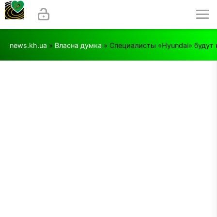
news.kh.ua
»
Власна думка
» Специалисты «Hyundai» будут 