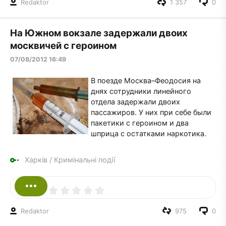
Redaktor
1 357
0
На Южном вокзале задержали двоих
москвичей с героином
07/08/2012 16:49
В поезде Москва–Феодосия на
днях сотрудники линейного
отдела задержали двоих
пассажиров. У них при себе были
пакетики с героином и два
шприца с остатками наркотика.
Харків
/
Кримінальні події
Redaktor
975
0