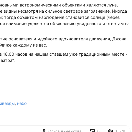
сновными астрономическими объектами являются луна,
е видны несмотря на сильное световое загрязнение. Иногда
; тогда объектом наблюдения становится солнце (через
ое внимание уделяется объяснению увиденного и ответам на
етие основателя и идейного вдохновителя движения, Джона
ближе каждому из вас.
в 18.00 часов на нашем ставшем уже традиционным месте -
еатра”.
звезды
,
небо
Ольга Анненкова
0
1 578