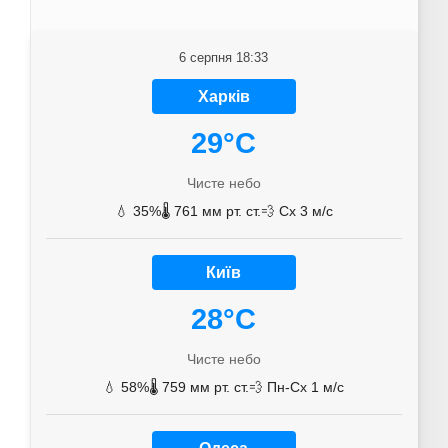
6 серпня 18:33
Харків
29°C
Чисте небо
💧 35%
🌡️ 761 мм рт. ст.
💨 Сх 3 м/с
Київ
28°C
Чисте небо
💧 58%
🌡️ 759 мм рт. ст.
💨 Пн-Сх 1 м/с