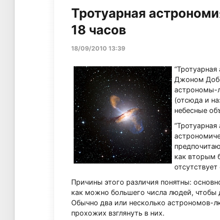
Тротуарная астрономи
18 часов
18/09/2010 13:39
“Тротуарная
Джоном Добс
астрономы-л
(отсюда и н
небесные об
“Тротуарная
астрономиче
предпочитают
как вторым 
отсутствует 
Причины этого различия понятны: основн
как можно большего числа людей, чтобы 
Обычно два или несколько астрономов-л
прохожих взглянуть в них.