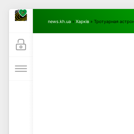
news.kh.ua
»
Харків
» Тротуарная астрон