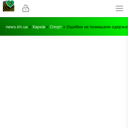
news.kh.ua
»
Харків
»
Спорт
» Ошибки не помешали одержать