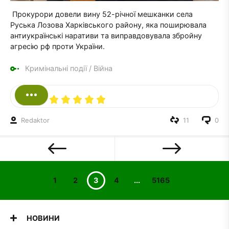
Прокурори довели вину 52-річної мешканки села
Руська Лозова Харківського району, яка поширювала
антиукраїнські наративи та виправдовувала збройну
агресію рф проти України.
Кримінальні події
/
Війна
Redaktor
11
0
1
2
3
4
...
5165
НОВИНИ