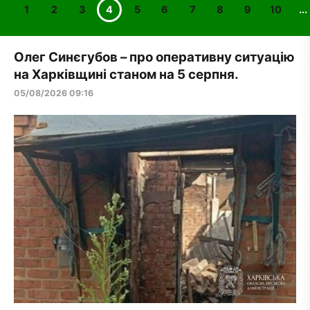
1
2
3
4
5
6
7
8
9
10
...
Олег Синєгубов – про оперативну ситуацію
на Харківщині станом на 5 серпня.
05/08/2026 09:16