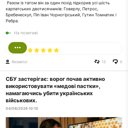
Разом із татом він за один похід підкорив усі шість
карпатських двотисячників: Говерлу, Петрос,
Бребенескул, Піп Іван Чорногірський, Гутин Томнатик і
Ребра.
На позитиві
Redaktor
13
0
СБУ застерігає: ворог почав активно
використовувати «медові пастки»,
намагаючись убити українських
військових.
04/08/2026 10:10