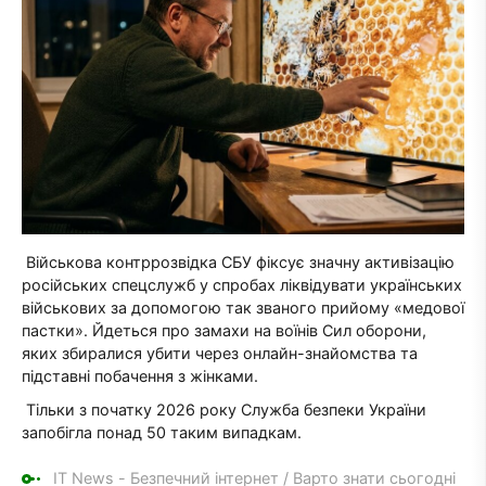
Військова контррозвідка СБУ фіксує значну активізацію
російських спецслужб у спробах ліквідувати українських
військових за допомогою так званого прийому «медової
пастки». Йдеться про замахи на воїнів Сил оборони,
яких збиралися убити через онлайн-знайомства та
підставні побачення з жінками.
Тільки з початку 2026 року Служба безпеки України
запобігла понад 50 таким випадкам.
IT News - Безпечний інтернет
/
Варто знати сьогодні