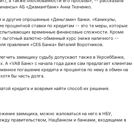
ит), а также обоснованности его просьбы», -- рассказала
инансы» АБ «Диамантбанк» Анна Ткаченко.
 и другие опрошенные «Деньгами» банки. «Каникулы,
е процентной ставки по кредитам -- это те меры, которые
испытывающих временные финансовые сложности. Кроме
т льготный валютно-обменный курс (ниже наличного --
теля правления «СЕБ Банка» Виталий Воротников.
егчить заемщику судьбу допускают также в Укрсиббанке,
х. А «VAB Банк» с начала года даже сам предлагает клиентам
менное погашение кредита и процентов по нему в обмен на
хотя бы часть долга.
латой кредита и вовремя найти способ их решения.
ложение заемщика, можно жаловаться на него в НБУ,
жду правительством, Нацбанком и банками, входящими в