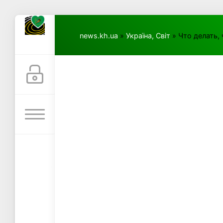
news.kh.ua
»
Україна, Світ
» Что делать,