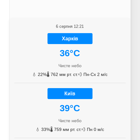
6 серпня 12:21
Харків
36°C
Чисте небо
💧 22%
🌡️ 762 мм рт. ст.
💨 Пн-Сх 2 м/с
Київ
39°C
Чисте небо
💧 33%
🌡️ 759 мм рт. ст.
💨 Пн 0 м/с