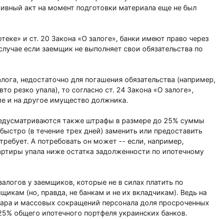
тивный акт на момент подготовки материала еще не был
теке» и ст. 20 Закона «О залоге», банки имеют право через
 случае если заемщик не выполняет свои обязательства по
лога, недостаточно для погашения обязательства (например,
то резко упала), то согласно ст. 24 Закона «О залоге»,
е и на другое имущество должника.
редусматриваются также штрафы в размере до 25% суммы
 быстро (в течение трех дней) заменить или предоставить
требует. А потребовать он может -- если, например,
артиры упала ниже остатка задолженности по ипотечному
алогов у заемщиков, которые не в силах платить по
щикам (но, правда, не банкам и не их вкладчикам). Ведь на
лара и массовых сокращений персонала доля просроченных
25% общего ипотечного портфеля украинских банков.