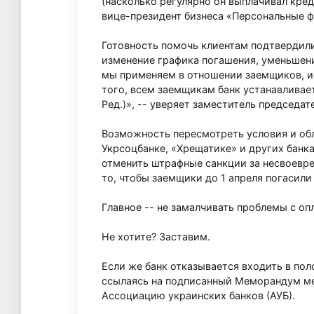
(насколько регулярно он выплачивал кред
вице-президент бизнеса «Персональные ф
Готовность помочь клиентам подтвердили
изменение графика погашения, уменьшени
мы применяем в отношении заемщиков, 
того, всем заемщикам банк устанавливае
Ред.)», -- уверяет заместитель председа
Возможность пересмотреть условия и обл
Укрсоцбанке, «Хрещатике» и других банка
отменить штрафные санкции за несвоевре
то, чтобы заемщики до 1 апреля погасили 
Главное -- не замалчивать проблемы с оп
Не хотите? Заставим.
Если же банк отказывается входить в по
ссылаясь на подписанный Меморандум ме
Ассоциацию украинских банков (АУБ).