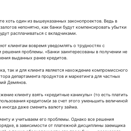
нте хоть один из вышеуказанных законопроектов. Ведь в
залогов непонятно, как банки будут компенсировать убытки
будут расплачиваться с вкладчиками.
ют клиентам вовремя уведомлять о трудностях с
и решения проблемы. «Банки заинтересованы в получении не
шения выданных ранее кредитов.
нка, так и для клиента является нахождение компромиссного
ктора департамента продуктов и маркетинга для частных
ний Демянов.
ние клиенту взять «кредитные каникулы» (то есть платить
 пользования кредитом(и за счет этого уменьшить величиной
а иногда даже сменить валюту займа.
иенту и учитываем его проблемы. Однако все решения
орядке, в зависимости от платежной дисциплины заемщика