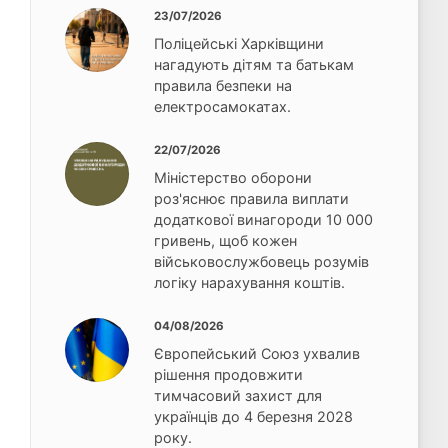
23/07/2026
Поліцейські Харківщини
нагадують дітям та батькам
правила безпеки на
електросамокатах.
22/07/2026
Міністерство оборони
роз'яснює правила виплати
додаткової винагороди 10 000
гривень, щоб кожен
військовослужбовець розумів
логіку нарахування коштів.
04/08/2026
Європейський Союз ухвалив
рішення продовжити
тимчасовий захист для
українців до 4 березня 2028
року.