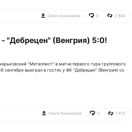
Ольга Анненкова
0
2 804
- "Дебрецен" (Венгрия) 5:0!
, харьковский "Металлист" в матче первого тура группового
6 сентября выиграл в гостях у ФК "Дебрецен" (Венгрия) со
Ольга Анненкова
0
1 873