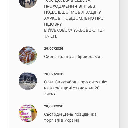
1000 ДОЛАРІВ США ЗА
ПРОХОДЖЕННЯ ВЛК БЕЗ
ПОДАЛЬШОЇ МОБІЛІЗАЦІЇ: У
ХАРКОВІ ПОВІДОМЛЕНО ПРО
ПІДОЗРУ
ВІЙСЬКОВОСЛУЖБОВЦЮ ТЦК
ТА СП.
26/07/2026
Сирна галета з абрикосами.
20/07/2026
Олег Синєгубов – про ситуацію
на Харківщині станом на 20
липня.
26/07/2026
Сьогодні День працівника
торгівлі в Україні!