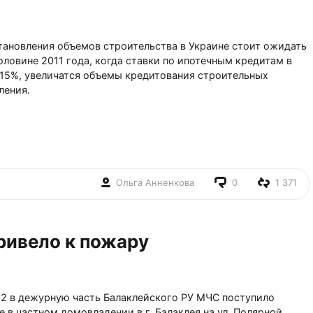
тановления объемов строительства в Украине стоит ожидать
оловине 2011 года, когда ставки по ипотечным кредитам в
 15%, увеличатся объемы кредитования строительных
ления.
Ольга Анненкова
0
1 371
ривело к пожару
:52 в дежурную часть Балаклейского РУ МЧС поступило
 в частном домовладении в г. Балаклея на ул. Полярной.