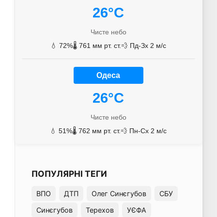
26°C
Чисте небо
💧 72%
🌡️ 761 мм рт. ст.
💨 Пд-Зх 2 м/с
Одеса
26°C
Чисте небо
💧 51%
🌡️ 762 мм рт. ст.
💨 Пн-Сх 2 м/с
ПОПУЛЯРНІ ТЕГИ
ВПО
ДТП
Олег Синєгубов
СБУ
Синєгубов
Терехов
УЄФА