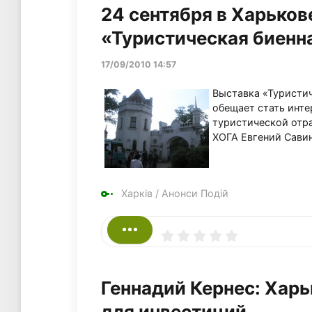
24 сентября в Харьков
«Туристическая биенн
17/09/2010 14:57
Выставка «Туристич
обещает стать инт
туристической отра
ХОГА Евгений Савин
Харків
/
Анонси Подій
Геннадий Кернес: Харь
для инвестиций