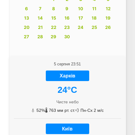
6
7
8
9
10
11
12
13
14
15
16
17
18
19
20
21
22
23
24
25
26
27
28
29
30
5 серпня 23:51
Харків
24°C
Чисте небо
💧 52%
🌡️ 763 мм рт. ст.
💨 Пн-Сх 2 м/с
Київ