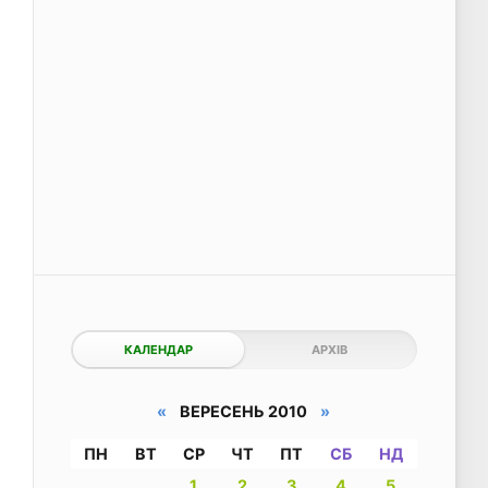
КАЛЕНДАР
АРХІВ
«
ВЕРЕСЕНЬ 2010
»
ПН
ВТ
СР
ЧТ
ПТ
СБ
НД
1
2
3
4
5